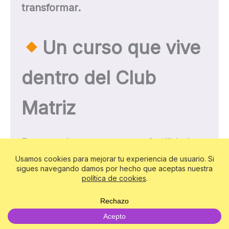
transformar.
Un curso que vive
dentro del Club
Matriz
Porque el mayor error en fertilidad no
es no saber.
Es
no sostener en el tiempo
lo que
has comprendido y
no poder resolver
tus dudas
cuando te sientes sola.