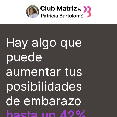
Ir
al
contenido
Hay algo que
puede
aumentar tus
posibilidades
de embarazo
hasta un 42%