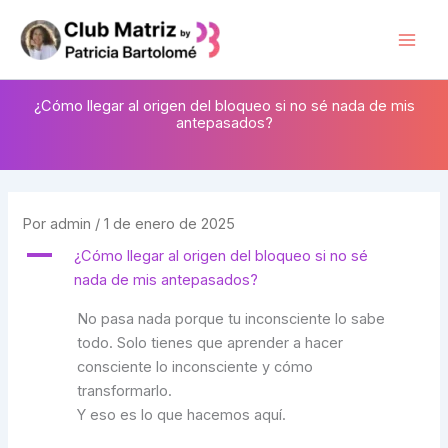
Ir
al
Mai
contenido
Men
¿Cómo llegar al origen del bloqueo si no sé nada de mis
antepasados?
Por
admin
/
1 de enero de 2025
A
¿Cómo llegar al origen del bloqueo si no sé
nada de mis antepasados?
No pasa nada porque tu inconsciente lo sabe
todo. Solo tienes que aprender a hacer
consciente lo inconsciente y cómo
transformarlo.
Y eso es lo que hacemos aquí.