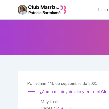
Ir
al
Inicio
contenido
Por
admin
/
16 de septiembre de 2025
A
¿Cómo me doy de alta y entro al Clu
Muy fácil.
Haces clic
AQUÍ
.