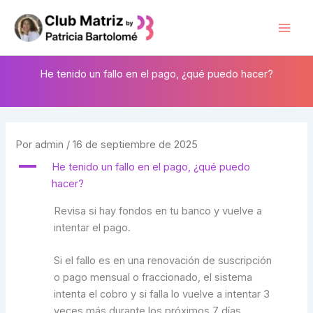
Ir
al
Mai
contenido
Men
He tenido un fallo en el pago, ¿qué puedo hacer?
Por
admin
/
16 de septiembre de 2025
A
He tenido un fallo en el pago, ¿qué puedo
hacer?
Revisa si hay fondos en tu banco y vuelve a
intentar el pago.
Si el fallo es en una renovación de suscripción
o pago mensual o fraccionado, el sistema
intenta el cobro y si falla lo vuelve a intentar 3
veces más durante los próximos 7 días.