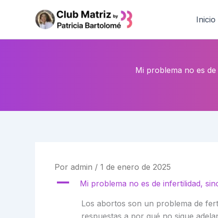
Ir
al
Inicio
contenido
Mi problema no es de 
Por
admin
/
1 de enero de 2025
A
Mi problema no es de infertilidad, s
Los abortos son un problema de ferti
respuestas a por qué no sigue adela