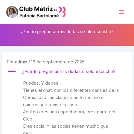
Ir
al
Mai
contenido
Men
¿Puedo preguntar mis dudas o solo escucho?
Por
admin
/
16 de septiembre de 2025
A
¿Puedo preguntar mis dudas o solo escucho?
Puedes. Y debes.
Tienes el chat, con los diferentes canales de la
Comunidad, las clases y un formulario si
quieres que revise tu caso.
Aquí no eres una espectadora, eres parte del
Club.
Eres socia. Y las socias tienen mucho que
decir.