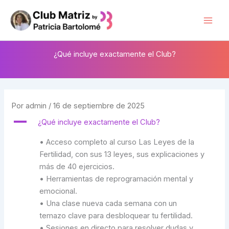
Ir
al
Mai
contenido
Men
¿Qué incluye exactamente el Club?
Por
admin
/
16 de septiembre de 2025
A
¿Qué incluye exactamente el Club?
• Acceso completo al curso Las Leyes de la
Fertilidad, con sus 13 leyes, sus explicaciones y
más de 40 ejercicios.
• Herramientas de reprogramación mental y
emocional.
• Una clase nueva cada semana con un
temazo clave para desbloquear tu fertilidad.
• Sesiones en directo para resolver dudas y