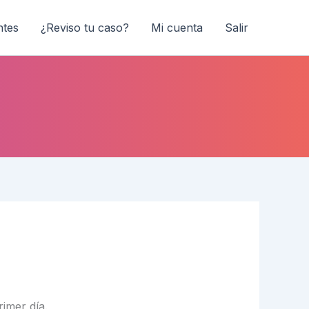
ntes
¿Reviso tu caso?
Mi cuenta
Salir
rimer día.