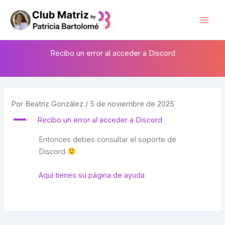
Ir
al
Mai
contenido
Men
Recibo un error al acceder a Discord
Por
Beatriz González
/
5 de noviembre de 2025
A
Recibo un error al acceder a Discord
Entonces debes consultar el soporte de
Discord
Aquí tienes su página de ayuda