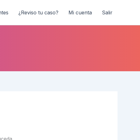
ntes
¿Reviso tu caso?
Mi cuenta
Salir
uceda.