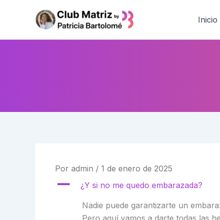
Ir
al
Inicio
contenido
Por
admin
/
1 de enero de 2025
A
¿Y si no me quedo embarazada?
Nadie puede garantizarte un embaraz
Pero aquí vamos a darte todas las h